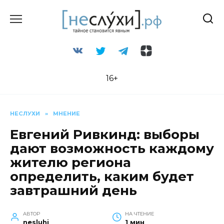
Перейти
к
содержанию
16+
НЕСЛУХИ
»
МНЕНИЕ
Евгений Ривкинд: выборы
дают возможность каждому
жителю региона
определить, каким будет
завтрашний день
АВТОР
НА ЧТЕНИЕ
nesluhi
1 мин