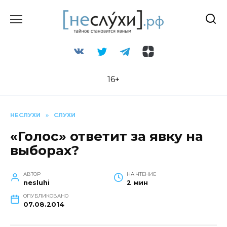
Перейти
к
содержанию
16+
НЕСЛУХИ
»
СЛУХИ
«Голос» ответит за явку на
выборах?
АВТОР
НА ЧТЕНИЕ
nesluhi
2 мин
ОПУБЛИКОВАНО
07.08.2014