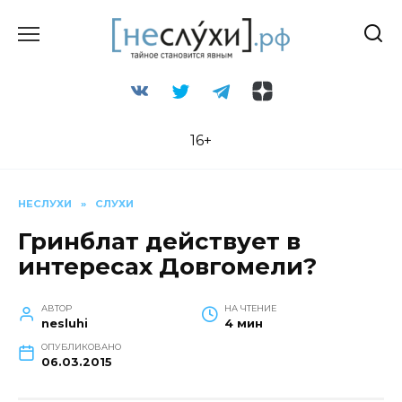
Перейти
к
содержанию
16+
НЕСЛУХИ
»
СЛУХИ
Гринблат действует в
интересах Довгомели?
АВТОР
НА ЧТЕНИЕ
nesluhi
4 мин
ОПУБЛИКОВАНО
06.03.2015