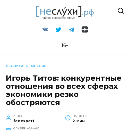
Перейти
к
содержанию
16+
НЕСЛУХИ
»
МНЕНИЕ
Игорь Титов: конкурентные
отношения во всех сферах
экономики резко
обостряются
АВТОР
НА ЧТЕНИЕ
fedexpert
2 мин
ОПУБЛИКОВАНО