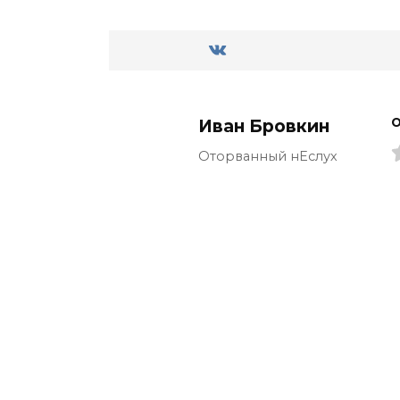
Иван Бровкин
О
Оторванный нЕслух