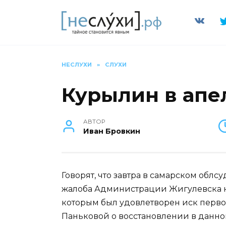
Перейти
к
содержанию
НЕСЛУХИ
»
СЛУХИ
Курылин в апе
АВТОР
Иван Бровкин
Говорят, что завтра в самарском обл
жалоба Администрации Жигулевска н
которым был удовлетворен иск перво
Паньковой о восстановлении в данно