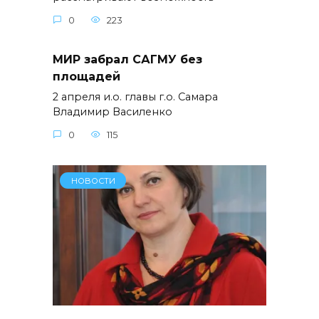
0
223
МИР забрал САГМУ без
площадей
2 апреля и.о. главы г.о. Самара
Владимир Василенко
0
115
НОВОСТИ