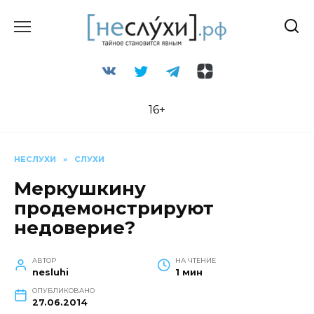
Перейти
к
содержанию
16+
НЕСЛУХИ
»
СЛУХИ
Меркушкину
продемонстрируют
недоверие?
АВТОР
НА ЧТЕНИЕ
nesluhi
1 мин
ОПУБЛИКОВАНО
27.06.2014