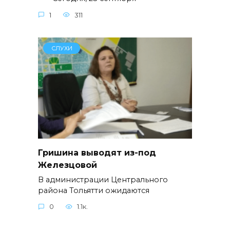
1
311
СЛУХИ
Гришина выводят из-под
Железцовой
В администрации Центрального
района Тольятти ожидаются
0
1.1к.