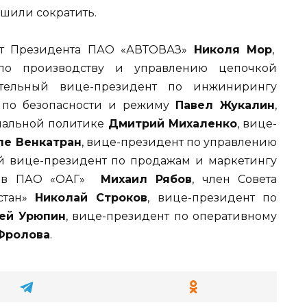
шили сократить.
дят Президента ПАО «АВТОВАЗ»
Николя Мор
,
 по производству и управлению цепочкой
ительный вице-президент по инжинирингу
т по безопасности и режиму
Павел Жукалин
,
иальной политике
Дмитрий Михаленко
, вице-
е Венкатран
, вице-президент по управлению
й вице-президент по продажам и маркетингу
оров ПАО «ОАГ»
Михаил Рябов
, член Совета
стан»
Николай Строков
, вице-президент по
ей Урюпин
, вице-президент по оперативному
Фролова
.