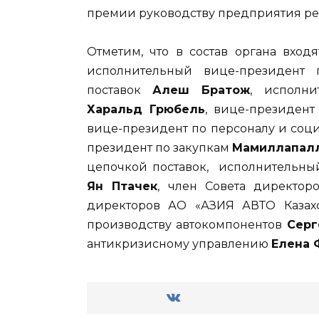
премии руководству предприятия ре
Отметим, что в состав органа вхо
исполнительный вице-президент
поставок
Алеш Братож
, исполн
Харальд Грюбель
, вице-президен
вице-президент по персоналу и соц
президент по закупкам
Мамиллапалл
цепочкой поставок, исполнительны
Ян Птачек
, член Совета директ
директоров АО «АЗИЯ АВТО Казах
производству автокомпонентов
Серг
антикризисному управлению
Елена 