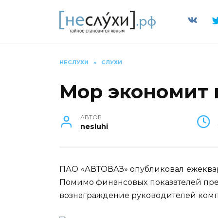
Перейти
к
содержанию
НЕСЛУХИ
»
СЛУХИ
Мор экономит 
АВТОР
nesluhi
ПАО «АВТОВАЗ» опубликовал ежекварта
Помимо финансовых показателей пре
вознаграждение руководителей ком