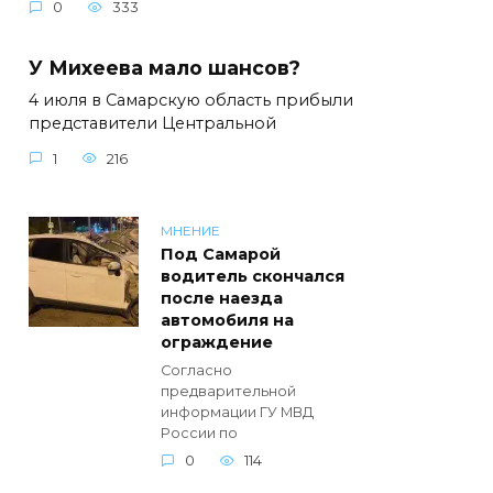
0
333
У Михеева мало шансов?
4 июля в Самарскую область прибыли
представители Центральной
1
216
МНЕНИЕ
Под Самарой
водитель скончался
после наезда
автомобиля на
ограждение
Согласно
предварительной
информации ГУ МВД
России по
0
114