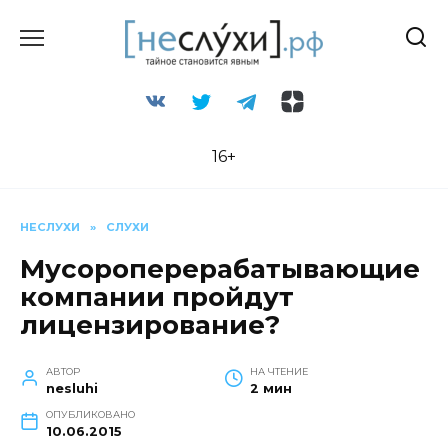
Перейти
к
содержанию
16+
НЕСЛУХИ
»
СЛУХИ
Мусороперерабатывающие
компании пройдут
лицензирование?
АВТОР
НА ЧТЕНИЕ
nesluhi
2 мин
ОПУБЛИКОВАНО
10.06.2015