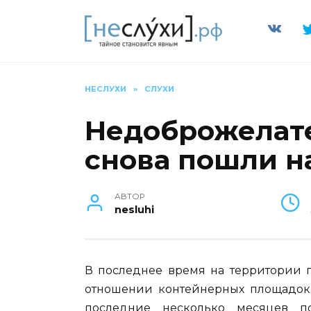
Перейти
к
содержанию
НЕСЛУХИ
»
СЛУХИ
Недоброжелате
снова пошли н
АВТОР
nesluhi
В последнее время на территории г.
отношении контейнерных площадок, 
последние несколько месяцев по