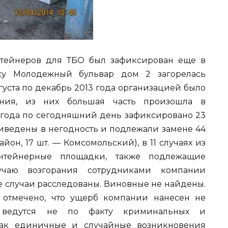
нтейнеров для ТБО был зафиксирован еще в
есу Молодежный бульвар дом 2 загорелась
густа по декабрь 2013 года организацией было
ания, из них большая часть произошла в
4 года по сегодняшний день зафиксировано 23
риведены в негодность и подлежали замене 44
йон, 17 шт. — Комсомольский), в 11 случаях из
тейнерные площадки, также подлежащие
учаю возгорания сотрудниками компании
е случаи расследованы. Виновные не найдены.
 отмечено, что ущерб компании нанесен не
 ведутся не по факту криминальных и
как единичные и случайные возникновения