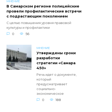
МНЕНИЕ
В Самарском регионе полицейские
провели профилактические встречи
с подрастающим поколением
С целью повышения уровня правовой
культуры и профилактики
0
56
МНЕНИЕ
Утверждены сроки
разработки
стратегии «Самара
450»
Речь идет о документе,
который
предусматривает
социально-
экономическое
0
188