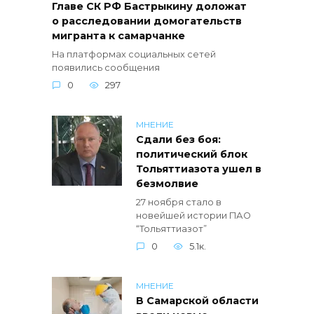
Главе СК РФ Бастрыкину доложат
о расследовании домогательств
мигранта к самарчанке
На платформах социальных сетей
появились сообщения
0
297
МНЕНИЕ
Сдали без боя:
политический блок
Тольяттиазота ушел в
безмолвие
27 ноября стало в
новейшей истории ПАО
“Тольяттиазот”
0
5.1к.
МНЕНИЕ
В Самарской области