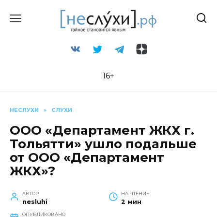
Перейти
к
содержанию
16+
НЕСЛУХИ
»
СЛУХИ
ООО «Департамент ЖКХ г.
Тольятти» ушло подальше
от ООО «Департамент
ЖКХ»?
АВТОР
НА ЧТЕНИЕ
nesluhi
2 мин
ОПУБЛИКОВАНО