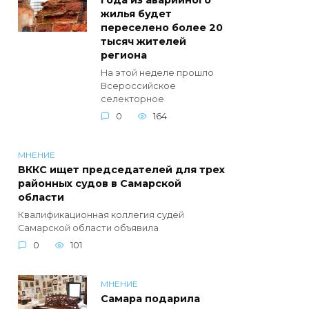
года из аварийного
жилья будет
переселено более 20
тысяч жителей
региона
На этой неделе прошло
Всероссийское
селекторное
0
164
МНЕНИЕ
ВККС ищет председателей для трех
районных судов в Самарской
области
Квалификационная коллегия судей
Самарской области объявила
0
101
МНЕНИЕ
Самара подарила