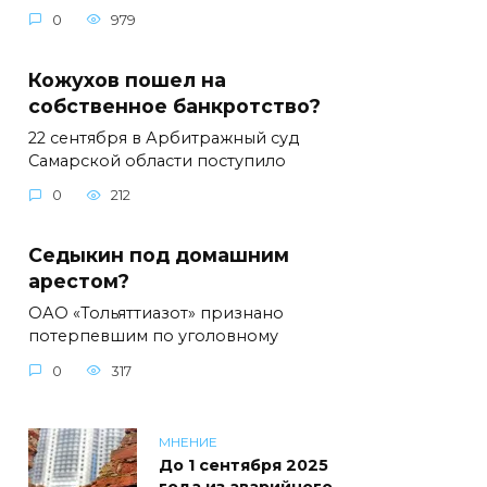
0
979
Кожухов пошел на
собственное банкротство?
22 сентября в Арбитражный суд
Самарской области поступило
0
212
Седыкин под домашним
арестом?
ОАО «Тольяттиазот» признано
потерпевшим по уголовному
0
317
МНЕНИЕ
До 1 сентября 2025