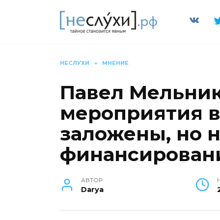
Перейти
к
содержанию
НЕСЛУХИ
»
МНЕНИЕ
Павел Мельник
мероприятия в
заложены, но 
финансирован
АВТОР
Darya