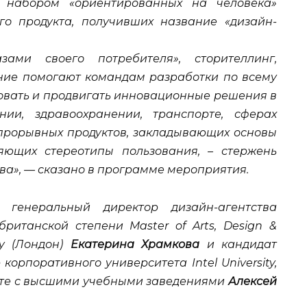
с набором «ориентированных на человека»
го продукта, получивших название «дизайн-
ами своего потребителя», сторителлинг,
ние помогают командам разработки по всему
ровать и продвигать инновационные решения в
нии, здравоохранении, транспорте, сферах
 прорывных продуктов, закладывающих основы
ющих стереотипы пользования, – стержень
а», — сказано в программе мероприятия.
 генеральный директор дизайн-агентства
ританской степени Master of Arts, Design &
ity (Лондон)
Екатерина Храмкова
и кандидат
корпоративного университета Intel University,
боте с высшими учебными заведениями
Алексей