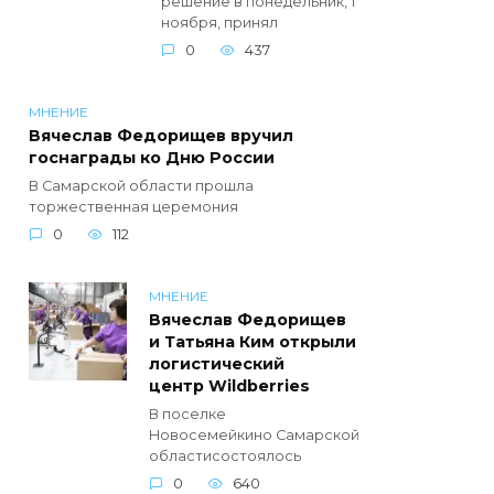
решение в понедельник, 1
ноября, принял
0
437
МНЕНИЕ
Вячеслав Федорищев вручил
госнаграды ко Дню России
В Самарской области прошла
торжественная церемония
0
112
МНЕНИЕ
Вячеслав Федорищев
и Татьяна Ким открыли
логистический
центр Wildberries
В поселке
Новосемейкино Самарской
областисостоялось
0
640