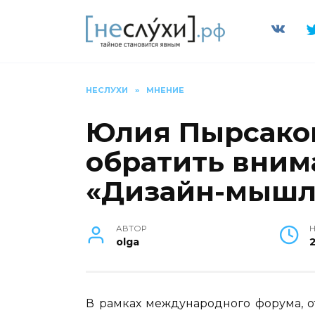
Перейти
к
содержанию
НЕСЛУХИ
»
МНЕНИЕ
Юлия Пырсаков
обратить вним
«Дизайн-мышл
АВТОР
Н
olga
В рамках международного форума, от