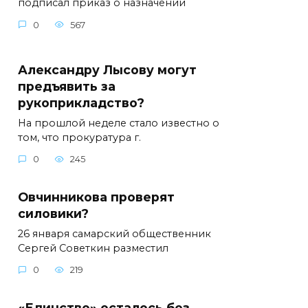
подписал приказ о назначении
0
567
Александру Лысову могут
предъявить за
рукоприкладство?
На прошлой неделе стало известно о
том, что прокуратура г.
0
245
Овчинникова проверят
силовики?
26 января самарский общественник
Сергей Советкин разместил
0
219
«Единство» осталось без