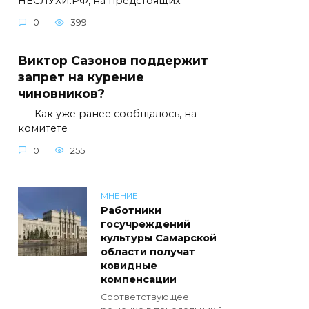
НЕСЛУХИ.РФ, на предстоящих
0
399
Виктор Сазонов поддержит
запрет на курение
чиновников?
Как уже ранее сообщалось, на
комитете
0
255
МНЕНИЕ
Работники
госучреждений
культуры Самарской
области получат
ковидные
компенсации
Соответствующее