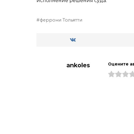
исполнение решения суда.
феррони Тольятти
ankoles
Оцените а