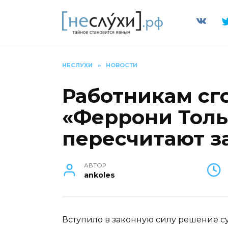
Перейти
к
содержанию
НЕСЛУХИ
»
НОВОСТИ
Работникам сг
«Феррони Толь
пересчитают з
АВТОР
ankoles
Вступило в законную силу решение су