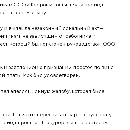
никам ООО «Феррони Тольятти» за период
о в законную силу.
у и выявила незаконный локальный акт –
ричинам, не зависящим от работника и
тест, который был отклонен руководством ООО
овым заявлением о признании простоя по вине
ой платы. Иск был удовлетворен.
дал апелляционную жалобу, которая была
они Тольятти» пересчитать заработную плату
период простоя. Прокурор взял на контроль