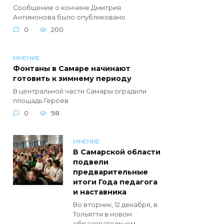
Сообщение о кончине Дмитрия
Антимонова было опубликовано
0
200
МНЕНИЕ
Фонтаны в Самаре начинают
готовить к зимнему периоду
В центральной части Самары оградили
площадь Героев
0
98
МНЕНИЕ
В Самарской области
подвели
предварительные
итоги Года педагога
и наставника
Во вторник, 12 декабря, в
Тольятти в новом
образовательном