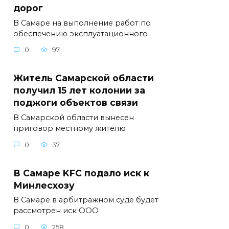
дорог
В Самаре на выполнение работ по
обеспечению эксплуатационного
0
97
Житель Самарской области
получил 15 лет колонии за
поджоги объектов связи
В Самарской области вынесен
приговор местному жителю
0
37
В Самаре KFC подало иск к
Минлесхозу
В Самаре в арбитражном суде будет
рассмотрен иск ООО
0
258