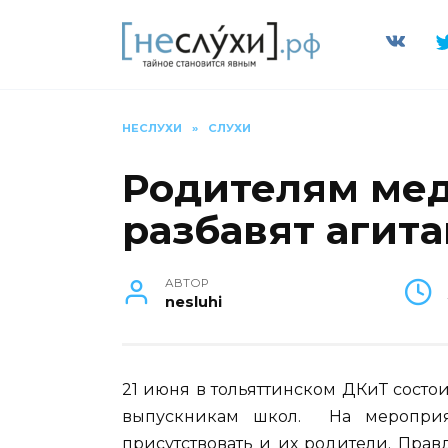
Перейти
к
содержанию
НЕСЛУХИ
»
СЛУХИ
Родителям мед
разбавят агит
АВТОР
nesluhi
21 июня в тольяттинском ДКиТ состо
выпускникам школ. На мероприя
присутствовать и их родители. Прав