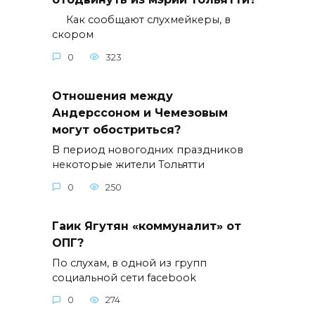
Как сообщают слухмейкеры, в
скором
0
323
Отношения между
Андерссоном и Чемезовым
могут обостриться?
В период новогодних праздников
некоторые жители Тольятти
0
250
Гаик Ягутян «коммуналит» от
ОПГ?
По слухам, в одной из групп
социальной сети facebook
0
274