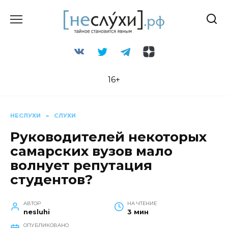
Перейти
к
содержанию
16+
НЕСЛУХИ
»
СЛУХИ
Руководителей некоторых
самарских вузов мало
волнует репутация
студентов?
АВТОР
НА ЧТЕНИЕ
nesluhi
3 мин
ОПУБЛИКОВАНО