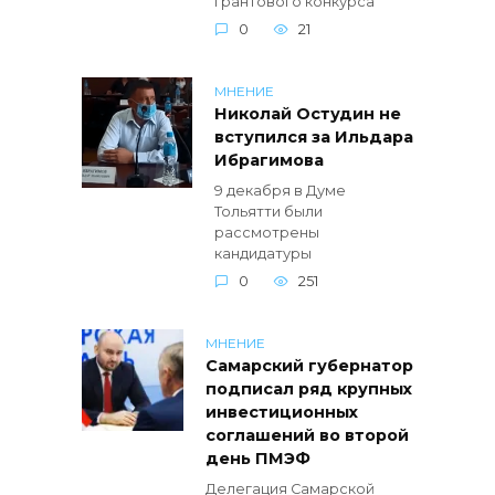
грантового конкурса
0
21
МНЕНИЕ
Николай Остудин не
вступился за Ильдара
Ибрагимова
9 декабря в Думе
Тольятти были
рассмотрены
кандидатуры
0
251
МНЕНИЕ
Самарский губернатор
подписал ряд крупных
инвестиционных
соглашений во второй
день ПМЭФ
Делегация Самарской