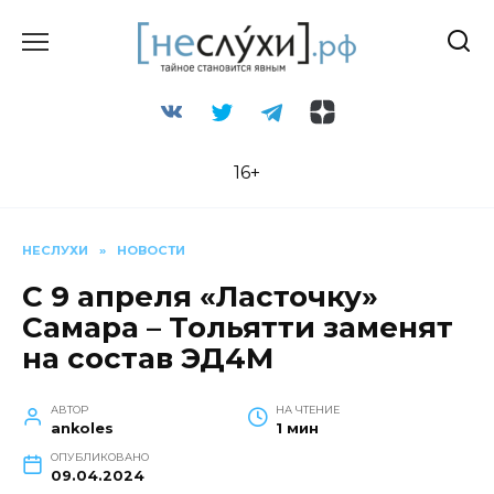
Перейти
к
содержанию
16+
НЕСЛУХИ
»
НОВОСТИ
С 9 апреля «Ласточку»
Самара – Тольятти заменят
на состав ЭД4М
АВТОР
НА ЧТЕНИЕ
ankoles
1 мин
ОПУБЛИКОВАНО
09.04.2024