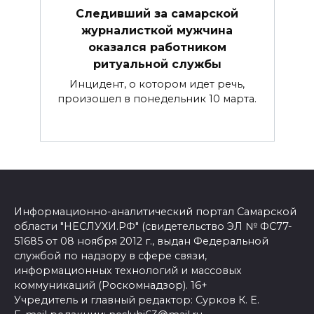
Следивший за самарской
журналисткой мужчина
оказался работником
ритуальной службы
Инцидент, о котором идет речь,
произошел в понедельник 10 марта.
Информационно-аналитический портал Самарской
области "НЕСЛУХИ.РФ" (свидетельство ЭЛ № ФС77-
51685 от 08 ноября 2012 г., выдан Федеральной
службой по надзору в сфере связи,
информационных технологий и массовых
коммуникаций (Роскомнадзор). 16+
Учредитель и главный редактор: Сурков К. Е.