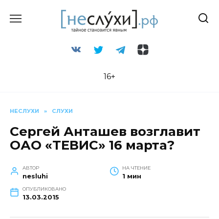
Перейти
к
содержанию
16+
НЕСЛУХИ
»
СЛУХИ
Сергей Анташев возглавит
ОАО «ТЕВИС» 16 марта?
АВТОР
НА ЧТЕНИЕ
nesluhi
1 мин
ОПУБЛИКОВАНО
13.03.2015