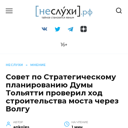
Перейти
к
содержанию
16+
НЕСЛУХИ
»
МНЕНИЕ
Совет по Стратегическому
планированию Думы
Тольятти проверил ход
строительства моста через
Волгу
АВТОР
НА ЧТЕНИЕ
ankoles
1 мин