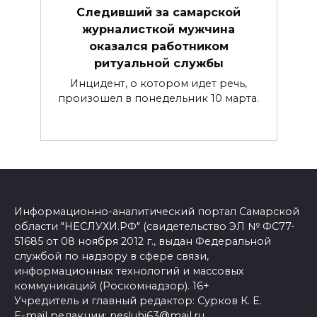
Следивший за самарской
журналисткой мужчина
оказался работником
ритуальной службы
Инцидент, о котором идет речь,
произошел в понедельник 10 марта.
Информационно-аналитический портал Самарской
области "НЕСЛУХИ.РФ" (свидетельство ЭЛ № ФС77-
51685 от 08 ноября 2012 г., выдан Федеральной
службой по надзору в сфере связи,
информационных технологий и массовых
коммуникаций (Роскомнадзор). 16+
Учредитель и главный редактор: Сурков К. Е.
E-mail редакции: nesluhi63@mail.ru