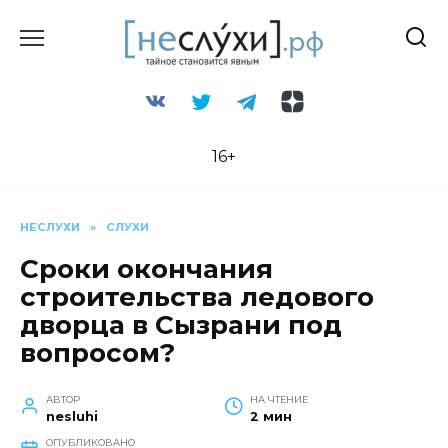
Перейти
к
содержанию
16+
НЕСЛУХИ
»
СЛУХИ
Сроки окончания
строительства ледового
дворца в Сызрани под
вопросом?
АВТОР
НА ЧТЕНИЕ
nesluhi
2 мин
ОПУБЛИКОВАНО