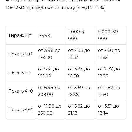
105-250гр, в рублях за штуку (с НДС 22%)
1 000-4
5 000-39
Тираж, шт
1-999
999
999
от 3.98 до
от 2.85 до
от 2.60 до
Печать 1+0
179.00
14.52
11.62
от 5.31 до
от 3.23 до
от 2.77 до
Печать 1+1
191.00
16.70
12.25
от 6.94 до
от 3.59 до
от 2.87 до
Печать 4+0
208.00
16.38
11.60
от 11.90 до
от 5.02 до
от 3.51 до
Печать 4+4
250.00
21.13
13.14