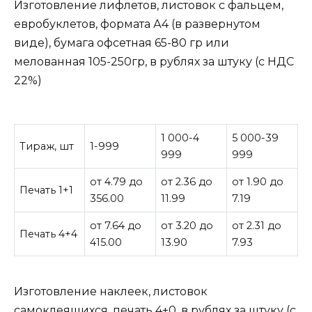
Изготовление лифлетов, листовок с фальцем,
евробуклетов, формата А4 (в развернутом
виде), бумага офсетная 65-80 гр или
мелованная 105-250гр, в рублях за штуку (с НДС
22%)
1 000-4
5 000-39
Тираж, шт
1-999
999
999
от 4.79 до
от 2.36 до
от 1.90 до
Печать 1+1
356.00
11.99
7.19
от 7.64 до
от 3.20 до
от 2.31 до
Печать 4+4
415.00
13.90
7.93
Изготовление наклеек, листовок
самоклеящихся, печать 4+0, в рублях за штуку (с