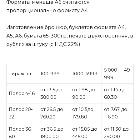
Форматы меньше А6 считаются
пропорционально формату А4
Изготовление брошюр, буклетов формата А4,
А5, А6, бумага 65-300гр, печать двухсторонняя, в
рублях за штуку (с НДС 22%)
5 000 — 49
Тираж, шт
100-999
1000-4999
999
от 13.5 до
от 1.98 до
от 1.14 до
Полос 4-16
380.00
90.00
60.30
Полос 20-
от 26.5 до
от 10.5до
от 7.67 до
32
760.20
179.80
116.90
Полос 36-
от 36.5 до
от 15.85 до
от 11.30 до
80
1800.00
445.00
290.00