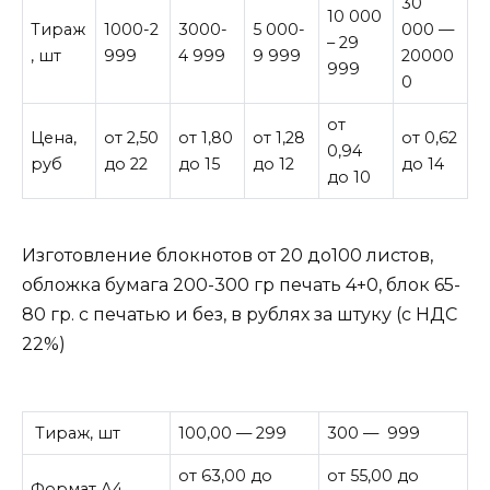
30
10 000
Тираж
1000-2
3000-
5 000-
000 —
– 29
, шт
999
4 999
9 999
20000
999
0
от
Цена,
от 2,50
от 1,80
от 1,28
от 0,62
0,94
руб
до 22
до 15
до 12
до 14
до 10
Изготовление блокнотов от 20 до100 листов,
обложка бумага 200-300 гр печать 4+0, блок 65-
80 гр. с печатью и без, в рублях за штуку (с НДС
22%)
Тираж, шт
100,00 — 299
300 — 999
от 63,00 до
от 55,00 до
Формат А4