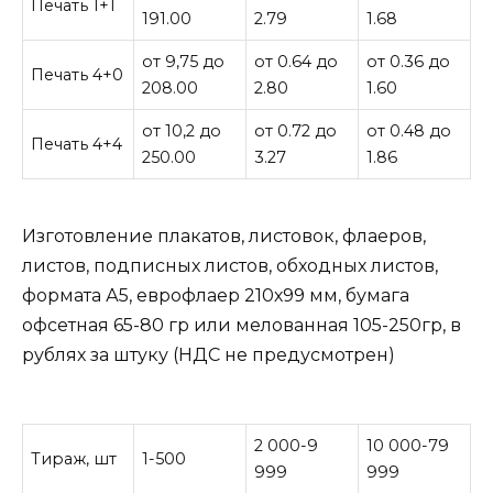
Печать 1+1
191.00
2.79
1.68
от 9,75 до
от 0.64 до
от 0.36 до
Печать 4+0
208.00
2.80
1.60
от 10,2 до
от 0.72 до
от 0.48 до
Печать 4+4
250.00
3.27
1.86
Изготовление плакатов, листовок, флаеров,
листов, подписных листов, обходных листов,
формата А5, еврофлаер 210х99 мм, бумага
офсетная 65-80 гр или мелованная 105-250гр, в
рублях за штуку (НДС не предусмотрен)
2 000-9
10 000-79
Тираж, шт
1-500
999
999