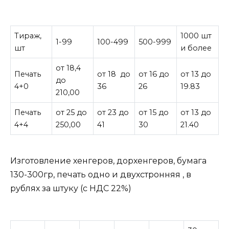
Тираж,
1000 шт
1-99
100-499
500-999
шт
и более
от 18,4
Печать
от 18 до
от 16 до
от 13 до
до
4+0
36
26
19.83
210,00
Печать
от 25 до
от 23 до
от 15 до
от 13 до
4+4
250,00
41
30
21.40
Изготовление хенгеров, дорхенгеров, бумага
130-300гр, печать одно и двухстронняя , в
рублях за штуку (с НДС 22%)