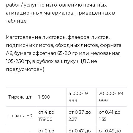
работ / услуг по изготовлению печатных
агитационных материалов, приведенных в
таблице:
Изготовление листовок, флаеров, листов,
подписных листов, обходных листов, формата
А6, бумага офсетная 65-80 гр или мелованная
105-250гр, в рублях за штуку (НДС не
предусмотрен)
4 000-19
20 000-159
Тираж, шт
1-500
999
999
от 4 до
от 0.37 до
от 0.41 до
Печать 1+0
179.00
2.27
1.55
от 6 до
от 0.47 до
от 0.45 до