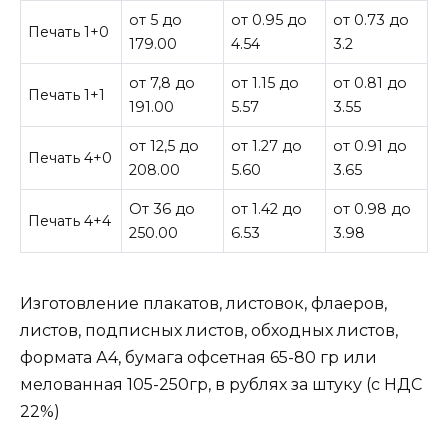
от 5 до
от 0.95 до
от 0.73 до
Печать 1+0
179.00
4.54
3.2
от 7,8 до
от 1.15 до
от 0.81 до
Печать 1+1
191.00
5.57
3.55
от 12,5 до
от 1.27 до
от 0.91 до
Печать 4+0
208.00
5.60
3.65
От 36 до
от 1.42 до
от 0.98 до
Печать 4+4
250.00
6.53
3.98
Изготовление плакатов, листовок, флаеров,
листов, подписных листов, обходных листов,
формата А4, бумага офсетная 65-80 гр или
мелованная 105-250гр, в рублях за штуку (с НДС
22%)