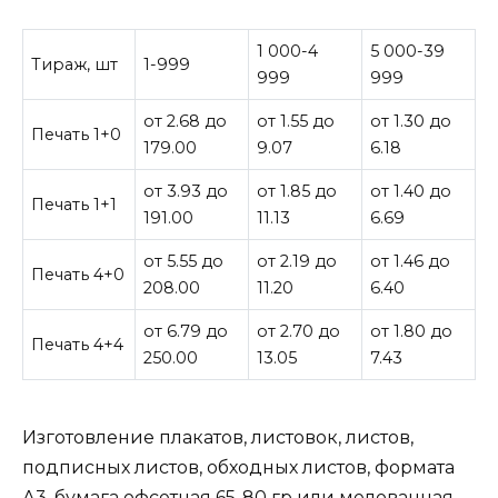
1 000-4
5 000-39
Тираж, шт
1-999
999
999
от 2.68 до
от 1.55 до
от 1.30 до
Печать 1+0
179.00
9.07
6.18
от 3.93 до
от 1.85 до
от 1.40 до
Печать 1+1
191.00
11.13
6.69
от 5.55 до
от 2.19 до
от 1.46 до
Печать 4+0
208.00
11.20
6.40
от 6.79 до
от 2.70 до
от 1.80 до
Печать 4+4
250.00
13.05
7.43
Изготовление плакатов, листовок, листов,
подписных листов, обходных листов, формата
А3, бумага офсетная 65-80 гр или мелованная