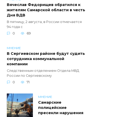
Вячеслав Федорищев обратился к
жителям Самарской области в честь
Дня ВДВ
В пятницу, 2 августа, в России отмечается
94 года с
0
69
МНЕНИЕ
В Сергиевском районе будут судить
сотрудника коммунальной
компании
Следственным отделением Отдела МВД
России по Сергиевскому
0
71
МНЕНИЕ
Самарские
полицейские
пресекли нарушения