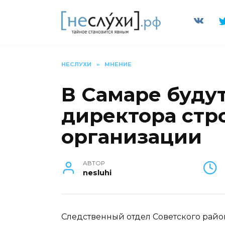
Перейти
к
содержанию
НЕСЛУХИ
»
МНЕНИЕ
В Самаре буду
директора стр
организации
АВТОР
nesluhi
Следственный отдел Советского райо