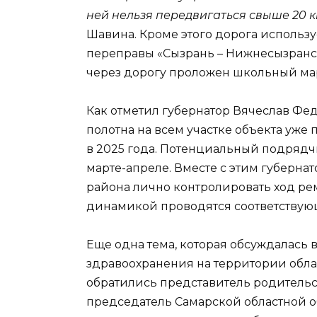
ней нельзя передвигаться свыше 20 к
Шавина. Кроме этого дорога использу
переправы «Сызрань – Нижнесызранские
через дорогу проложен школьный ма
Как отметил губернатор Вячеслав Ф
полотна на всем участке объекта уже
в 2025 года. Потенциальный подрядч
марте-апреле. Вместе с этим губерн
района лично контролировать ход рем
динамикой проводятся соответствую
Еще одна тема, которая обсуждалась 
здравоохранения на территории област
обратились представитель родитель
председатель Самарской областной 