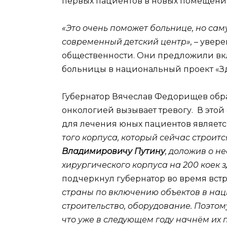
первых пациентов в новых помещения
«Это очень поможет больнице, но сам
современный детский центр»,
– увере
общественности. Они предложили вкл
больницы в национальный проект «З
Губернатор Вячеслав Федорищев обрат
онкологией вызывает тревогу. В это
для лечения юных пациентов являетс
того корпуса, который сейчас строитс
Владимировичу Путину
, доложив о н
хирургического корпуса на 200 коек зд
подчеркнул губернатор во время встр
страны по включению объектов в на
строительство, оборудование. Поэтом
что уже в следующем году начнём их 