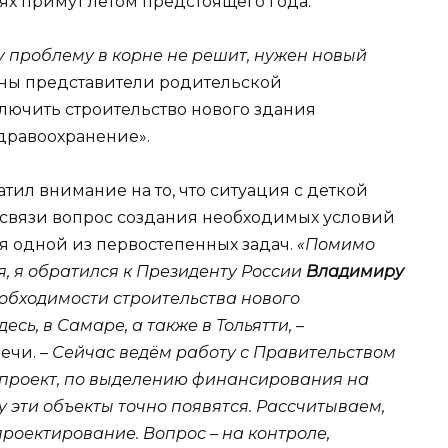
х примут летом предстоящего года.
у проблему в корне не решит, нужен новый
ны представители родительской
ючить строительство нового здания
дравоохранение».
ил внимание на то, что ситуация с деткой
й связи вопрос создания необходимых условий
я одной из первостепенных задач.
«Помимо
я, я обратился к Президенту России
Владимиру
еобходимости строительства нового
есь, в Самаре, а также в Тольятти,
–
ечи. –
Сейчас ведём работу с Правительством
цпроект, по выделению финансирования на
у эти объекты точно появятся. Рассчитываем,
проектирование. Вопрос – на контроле,