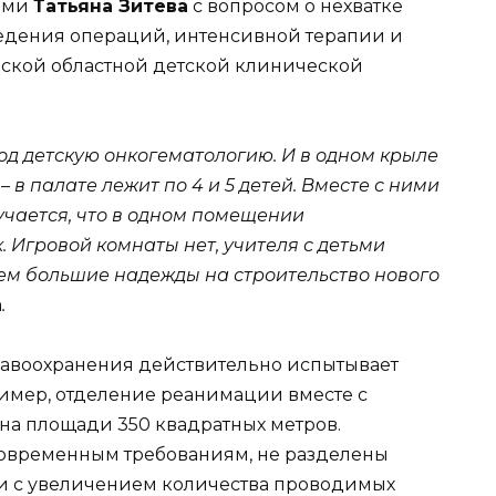
ями
Татьяна Зитева
с вопросом о нехватке
дения операций, интенсивной терапии и
рской областной детской клинической
од детскую онкогематологию. И в одном крыле
 – в палате лежит по 4 и 5 детей. Вместе с ними
учается, что в одном помещении
. Игровой комнаты нет, учителя с детьми
ем большие надежды на строительство нового
а
.
авоохранения действительно испытывает
имер, отделение реанимации вместе с
а площади 350 квадратных метров.
современным требованиям, не разделены
язи с увеличением количества проводимых