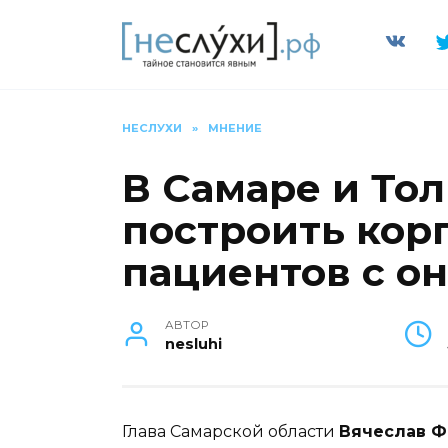
Перейти
к
содержанию
НЕСЛУХИ
»
МНЕНИЕ
В Самаре и То
построить кор
пациентов с о
АВТОР
nesluhi
Глава Самарской области
Вячеслав 