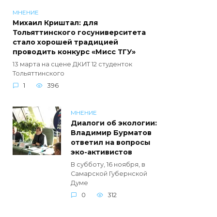
МНЕНИЕ
Михаил Криштал: для
Тольяттинского госуниверситета
стало хорошей традицией
проводить конкурс «Мисс ТГУ»
13 марта на сцене ДКИТ 12 студенток
Тольяттинского
1
396
МНЕНИЕ
Диалоги об экологии:
Владимир Бурматов
ответил на вопросы
эко-активистов
В субботу, 16 ноября, в
Самарской Губернской
Думе
0
312