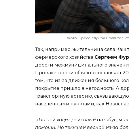
Фото: Пресс-служба Правительст
Так, например, жительница села Ка
фермерского хозяйства
Сергеем Фу
дороги межмуниципального значения
Протяженности объекта составляет 20
том, что из-за движения большого к
покрытие пришло в негодность. А до
транспортную артерию, связывающую 
населенными пунктами, как Новоспас
«По ней ходит рейсовый автобус, ма
помощи. Но текущей весной из-за бол