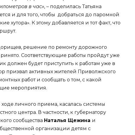
илометров в час»,
– поделилась Татьяна
ется и для того, чтобы добраться до паромной
 хутора». К этому добавляется и тот факт, что
ршрут.
едорищев, решение по ремонту дорожного
 принято. Соответствующие работы пройдут уже
ик должен будет приступить к работам уже в
атор призвал активных жителей Приволжского
онтных работ и сообщать о том, с какой
щие мероприятия.
в ходе личного приема, касалась системы
ного центра. В частности, к губернатору
ского сообщества
Наталья Щежина
и
общественной организации детям с