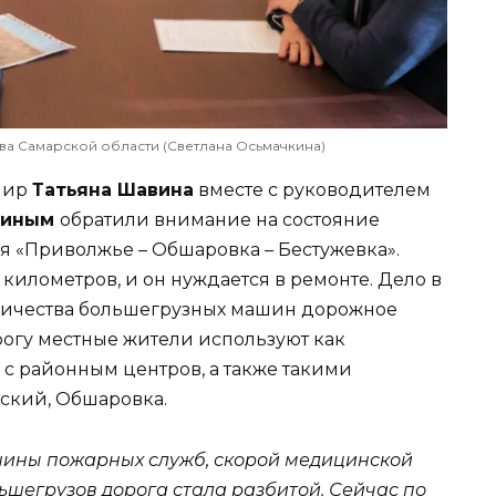
ва Самарской области (Светлана Осьмачкина)
шпир
Татьяна Шавина
вместе с руководителем
риным
обратили внимание на состояние
 «Приволжье – Обшаровка – Бестужевка».
 километров, и он нуждается в ремонте. Дело в
оличества большегрузных машин дорожное
рогу местные жители используют как
с районным центров, а также такими
ский, Обшаровка.
шины пожарных служб, скорой медицинской
ьшегрузов дорога стала разбитой. Сейчас по