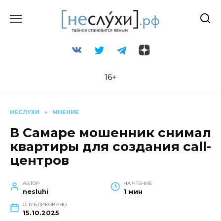
Перейти
к
содержанию
16+
НЕСЛУХИ
»
МНЕНИЕ
В Самаре мошенник снимал
квартиры для создания call-
центров
АВТОР
НА ЧТЕНИЕ
nesluhi
1 мин
ОПУБЛИКОВАНО
15.10.2025