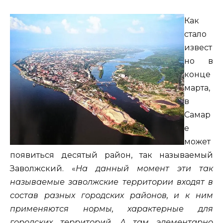
Как
стало
извест
но в
конце
марта,
в
Самар
е
может
появиться десятый район, так называемый
Заволжский. «
На данный момент эти так
называемые заволжские территории входят в
состав разных городских районов, и к ним
применяются нормы, характерные для
городских территорий. А там элементарно