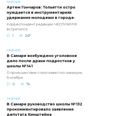
МНЕНИЕ
Артем Гончаров: Тольятти остро
нуждается в инструментариях
удержания молодежи в городе.
Корреспондент редакции НЕСЛУХИ.РФ
встретился
1
247
МНЕНИЕ
В Самаре возбуждено уголовное
дело после драки подростков у
школы №141
О происшествии стало известно накануне,
9 ноября.
0
74
МНЕНИЕ
В Самаре руководство школы №132
прокомментировало заявления
депутата Хинштейна