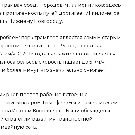
й трамвая среди городов-миллионников: здесь
а протяжённость путей достигает 71 километра
 лишь Нижнему Новгороду.
проблем: парк трамваев является самым старым
растом техники около 35 лет, а средняя
2 км/ч. С 2019 года пассажиропоток снизился
износа рельсов скорость падает до 5 км/ч.
 и более минут, что значительно снижает
мирнов провёл рабочие встречи с
России Виктором Тимофеевым и заместителем
тства Игорем Костюченко. Были обсуждены
и стратегии развития транспортной
амвайную сеть.