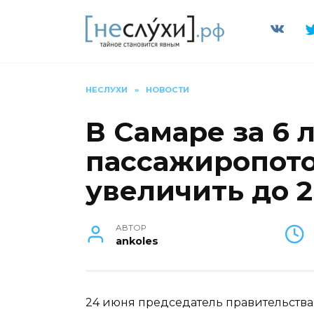
Перейти
к
содержанию
НЕСЛУХИ
»
НОВОСТИ
В Самаре за 6 
пассажиропото
увеличить до 2
АВТОР
ankoles
24 июня председатель правительств