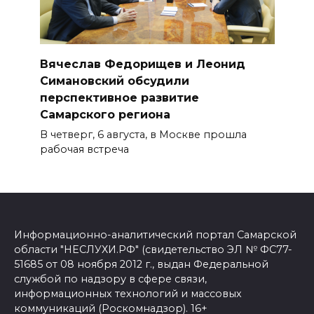
Вячеслав Федорищев и Леонид
Симановский обсудили
перспективное развитие
Самарского региона
В четверг, 6 августа, в Москве прошла
рабочая встреча
Информационно-аналитический портал Самарской
области "НЕСЛУХИ.РФ" (свидетельство ЭЛ № ФС77-
51685 от 08 ноября 2012 г., выдан Федеральной
службой по надзору в сфере связи,
информационных технологий и массовых
коммуникаций (Роскомнадзор). 16+