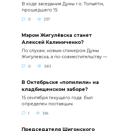
В ходе заседания Думы г.о. Тольятти,
прошедшего 15
0
257
Мэром Жигулёвска станет
Алексей Калиниченко?
По слухам, новым спикером Думы
Жигулевска, а по-совместительству —
0
383
В Октябрьске «попилили» на
кладбищенском заборе?
15 сентября текущего года был
определен поставщик
1
316
Председателя Шигонского