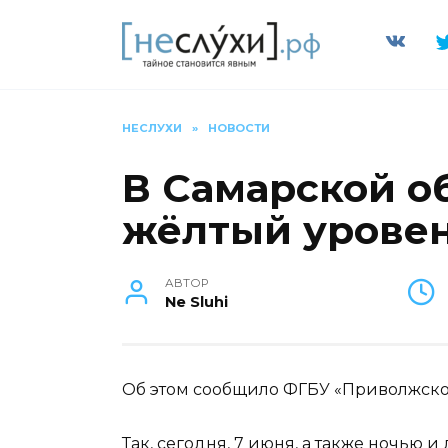
Перейти
к
содержанию
НЕСЛУХИ
»
НОВОСТИ
В Самарской о
жёлтый уровен
АВТОР
Ne Sluhi
Об этом сообщило ФГБУ «Приволжско
Так, сегодня, 7 июня, а также ночью