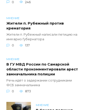
0
246
МНЕНИЕ
Жители п. Рубежный против
крематория
Жители п. Рубежный написали петицию на
имя врио Губернатора
0
137
МНЕНИЕ
В ГУ МВД России по Самарской
области прокомментировали арест
замначальника полиции
Речь идёт о задержании сотрудниками
ФСБ замначальника
0
873
МНЕНИЕ