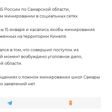
 России по Самарской области,
м минировании в социальных сетях.
ы 15 января и касались якобы минирования
оженных на территории Кинеля.
лся в том, что совершил поступок из
й момент возбуждено уголовное дело,
й области.
ообщениях о ложном минировании школ Самары
ых заявлений нет.