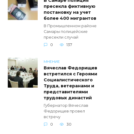
В Самаре полиция
пресекла фиктивную
постановку на учет
более 400 мигрантов
В Промышленном районе
Самары полицейские
пресекли случай
0
137
МНЕНИЕ
Вячеслав Федорищев
встретился с Героями
Социалистического
Труда, ветеранами и
представителями
трудовых династий
Губернатор Вячеслав
Федорищев провел
встречу
0
30