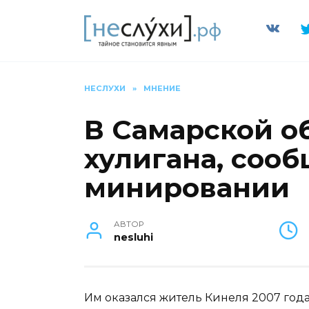
Перейти
к
содержанию
НЕСЛУХИ
»
МНЕНИЕ
В Самарской о
хулигана, соо
минировании
АВТОР
nesluhi
Им оказался житель Кинеля 2007 год