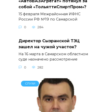
«АвтоВАЗАгрегат» потянул за
собой «ТольяттиСпиртПром»?
15 февраля Межрайонная ИФНС
России РФ №19 по Самарской
0
284
Директор Сызранской ТЭЦ
зашел на чужой участок?
На 16 марта в Самарском областном
суде назначено рассмотрение
0
282
СЛУХИ