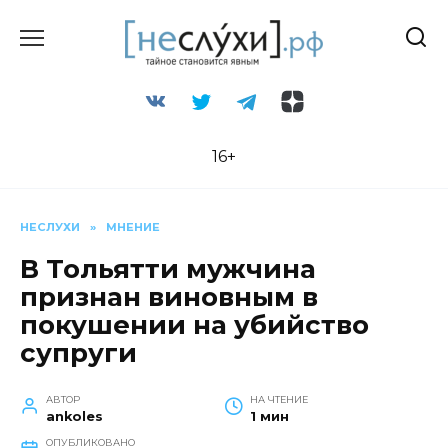
Перейти
к
содержанию
16+
НЕСЛУХИ
»
МНЕНИЕ
В Тольятти мужчина
признан виновным в
покушении на убийство
супруги
АВТОР
НА ЧТЕНИЕ
ankoles
1 мин
ОПУБЛИКОВАНО