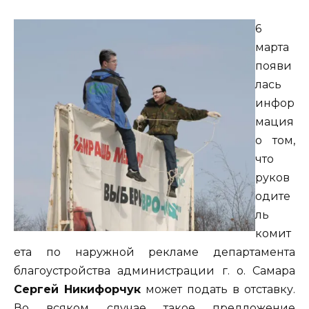
6
марта
появи
лась
инфор
мация
о том,
что
руков
одите
ль
комит
ета по наружной рекламе департамента
благоустройства администрации г. о. Самара
Сергей Никифорчук
может подать в отставку.
Во всяком случае такое предложение