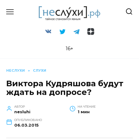
Перейти
к
содержанию
16+
НЕСЛУХИ
»
СЛУХИ
Виктора Кудряшова будут
ждать на допросе?
АВТОР
НА ЧТЕНИЕ
nesluhi
1 мин
ОПУБЛИКОВАНО
06.03.2015