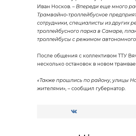
Иван Носков. –
Впереди еще много раб
Трамвайно-троллейбусное предприят
со
трудники, специалисты из других р
троллейбусного парка в Самаре, пл
троллейбусы с режимом автономного 
После общения с коллективом ТТУ В
несколько остановок в новом трамва
«Также прошлись по району, улицы Н
жителями
»,
– сообщил губернатор.