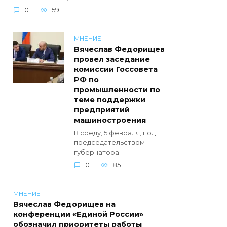
0
59
МНЕНИЕ
Вячеслав Федорищев
провел заседание
комиссии Госсовета
РФ по
промышленности по
теме поддержки
предприятий
машиностроения
В среду, 5 февраля, под
председательством
губернатора
0
85
МНЕНИЕ
Вячеслав Федорищев на
конференции «Единой России»
обозначил приоритеты работы