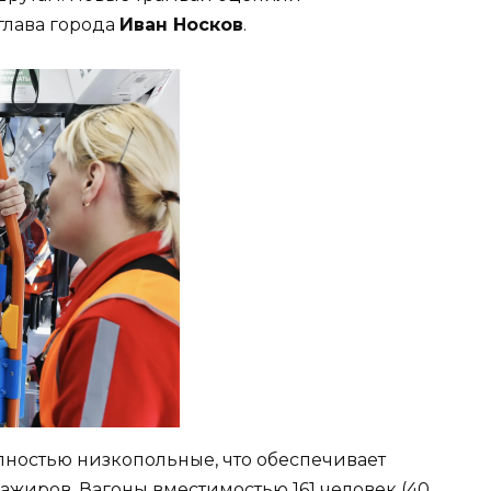
глава города
Иван Носков
.
ностью низкопольные, что обеспечивает
ажиров. Вагоны вместимостью 161 человек (40