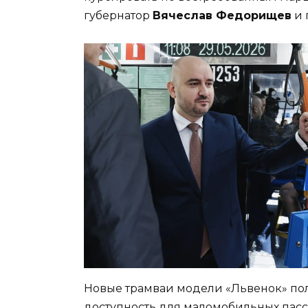
губернатор
Вячеслав Федорищев
и 
Новые трамваи модели «Львенок» пол
доступность для маломобильных пасс