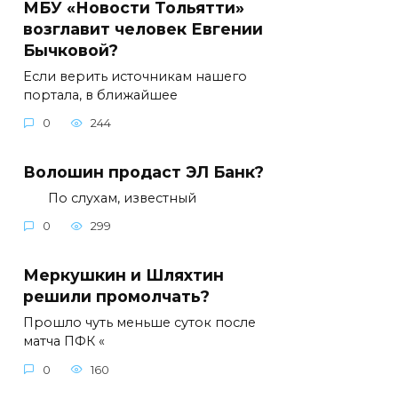
МБУ «Новости Тольятти»
возглавит человек Евгении
Бычковой?
Если верить источникам нашего
портала, в ближайшее
0
244
Волошин продаст ЭЛ Банк?
По слухам, известный
0
299
Меркушкин и Шляхтин
решили промолчать?
Прошло чуть меньше суток после
матча ПФК «
0
160