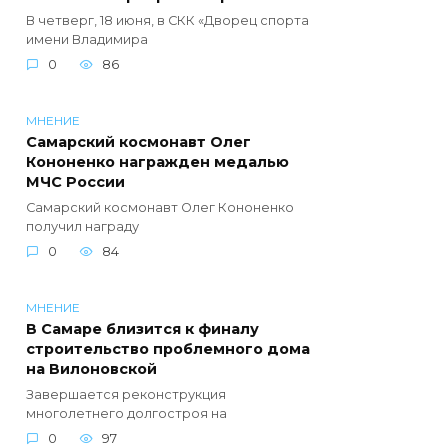
В четверг, 18 июня, в СКК «Дворец спорта
имени Владимира
0
86
МНЕНИЕ
Самарский космонавт Олег
Кононенко награжден медалью
МЧС России
Самарский космонавт Олег Кононенко
получил награду
0
84
МНЕНИЕ
В Самаре близится к финалу
строительство проблемного дома
на Вилоновской
Завершается реконструкция
многолетнего долгостроя на
0
97