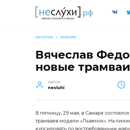
Перейти
к
содержанию
НЕСЛУХИ
»
МНЕНИЕ
Вячеслав Фед
новые трамваи
АВТОР
nesluhi
В пятницу, 29 мая, в Самаре состоял
трамваев модели «Львенок». На линию
курсировать по востребованным мар