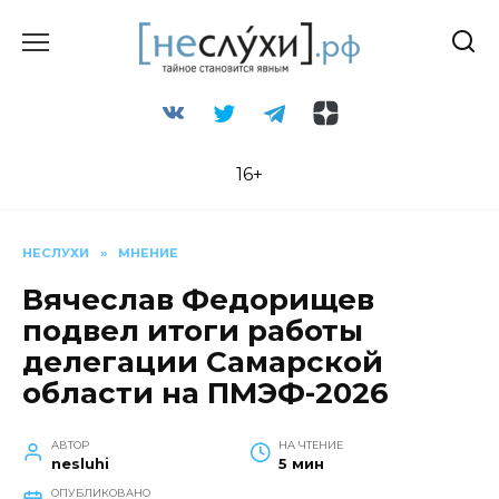
Перейти
к
содержанию
16+
НЕСЛУХИ
»
МНЕНИЕ
Вячеслав Федорищев
подвел итоги работы
делегации Самарской
области на ПМЭФ-2026
АВТОР
НА ЧТЕНИЕ
nesluhi
5 мин
ОПУБЛИКОВАНО