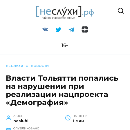
Перейти
к
содержанию
16+
НЕСЛУХИ
»
НОВОСТИ
Власти Тольятти попались
на нарушении при
реализации нацпроекта
«Демография»
АВТОР
НА ЧТЕНИЕ
nesluhi
1 мин
ОПУБЛИКОВАНО