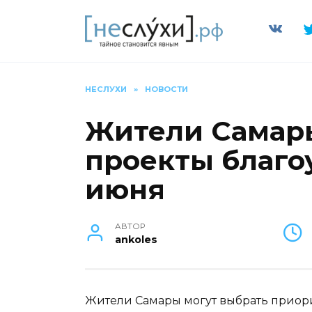
Перейти
к
содержанию
НЕСЛУХИ
»
НОВОСТИ
Жители Самары
проекты благоу
июня
АВТОР
ankoles
Жители Самары могут выбрать приори