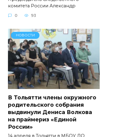
комитета России Александр
0
93
НОВОСТИ
В Тольятти члены окружного
родительского собрания
выдвинули Дениса Волкова
на праймериз «Единой
России»
14 апреля в Тольятти в МБОУ ДО