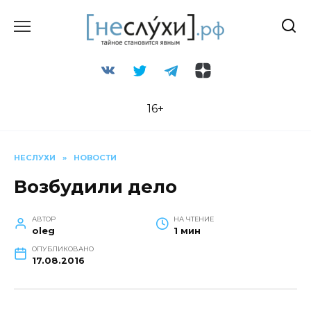
Перейти
к
содержанию
16+
НЕСЛУХИ
»
НОВОСТИ
Возбудили дело
АВТОР
НА ЧТЕНИЕ
oleg
1 мин
ОПУБЛИКОВАНО
17.08.2016