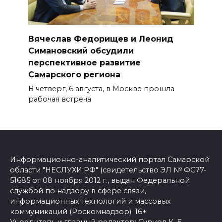
Вячеслав Федорищев и Леонид
Симановский обсудили
перспективное развитие
Самарского региона
В четверг, 6 августа, в Москве прошла
рабочая встреча
Информационно-аналитический портал Самарской
области "НЕСЛУХИ.РФ" (свидетельство ЭЛ № ФС77-
51685 от 08 ноября 2012 г., выдан Федеральной
службой по надзору в сфере связи,
информационных технологий и массовых
коммуникаций (Роскомнадзор). 16+