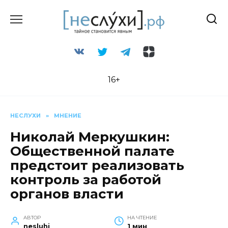
Перейти
к
содержанию
16+
НЕСЛУХИ
»
МНЕНИЕ
Николай Меркушкин:
Общественной палате
предстоит реализовать
контроль за работой
органов власти
АВТОР
НА ЧТЕНИЕ
nesluhi
1 мин