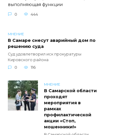
выполняющая функции
0
444
МНЕНИЕ
В Самаре снесут аварийный дом по
решению суда
Суд удовлетворил иск прокуратуры
Кировского района
0
116
МНЕНИЕ
В Самарской области
проходят
мероприятия в
рамках
профилактической
акции «Стоп,
мошенники!»
В Самарской области