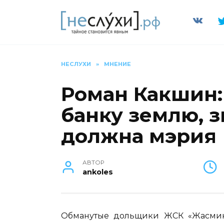
Перейти
к
содержанию
НЕСЛУХИ
»
МНЕНИЕ
Роман Какшин
банку землю, з
должна мэрия
АВТОР
ankoles
Обманутые дольщики ЖСК «Жасмин-