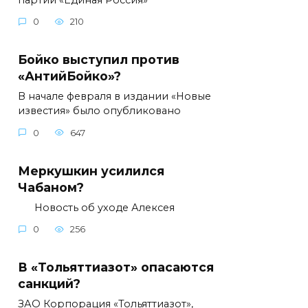
0
210
Бойко выступил против
«АнтийБойко»?
В начале февраля в издании «Новые
известия» было опубликовано
0
647
Меркушкин усилился
Чабаном?
Новость об уходе Алексея
0
256
В «Тольяттиазот» опасаются
санкций?
ЗАО Корпорация «Тольяттиазот»,