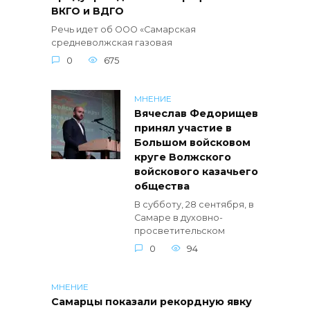
ВКГО и ВДГО
Речь идет об ООО «Самарская
средневолжская газовая
0
675
МНЕНИЕ
Вячеслав Федорищев
принял участие в
Большом войсковом
круге Волжского
войскового казачьего
общества
В субботу, 28 сентября, в
Самаре в духовно-
просветительском
0
94
МНЕНИЕ
Самарцы показали рекордную явку