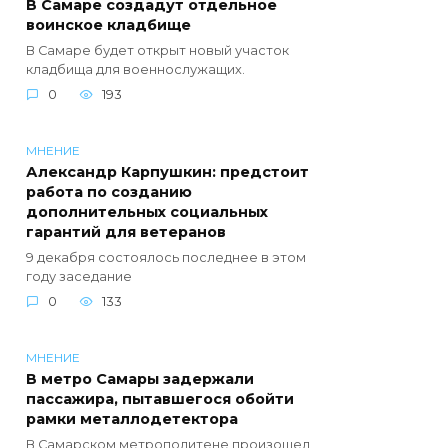
В Самаре создадут отдельное
воинское кладбище
В Самаре будет открыт новый участок
кладбища для военнослужащих.
0
193
МНЕНИЕ
Александр Карпушкин: предстоит
работа по созданию
дополнительных социальных
гарантий для ветеранов
9 декабря состоялось последнее в этом
году заседание
0
133
МНЕНИЕ
В метро Самары задержали
пассажира, пытавшегося обойти
рамки металлодетектора
В Самарском метрополитене произошел