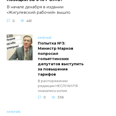
В начале декабря в издании
«Жигулевский рабочий» вышло
0
461
МНЕНИЕ
Попытка №3:
Министр Марков
попросил
тольяттинских
депутатов выступить
за повышение
тарифов
В распоряжении
редакции НЕСЛУХИ.РФ
оказались копии
0
336
МНЕНИЕ