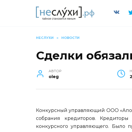
Перейти
к
содержанию
НЕСЛУХИ
»
НОВОСТИ
Сделки обязал
АВТОР
Н
oleg
Конкурсный управляющий ООО «Ап
собрания кредиторов. Кредитор
конкурсного управляющего. Было п