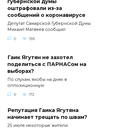
губернской думы
оштрафовали из-за
сообщений о коронавирусе
Депутат Самарской Губернской Думы
Михаил Матвеев сообщил
0
196
Гаик Ягутян не захотел
поделиться с ПАРНАСом на
выборах?
По слухам, якобы на днях в
оппозиционную
0
172
Репутация Гаика Ягутяна
начинает трещать по швам?
25 июля некоторые жители