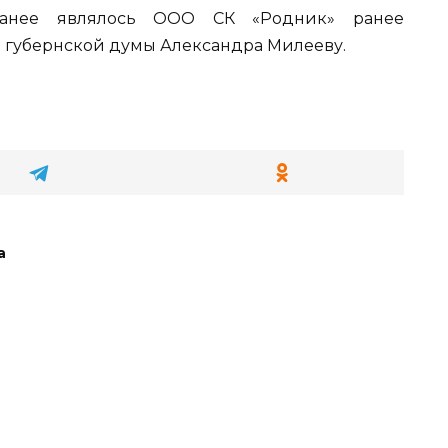
анее являлось ООО СК «Родник» ранее
й губернской думы Александра Милееву.
а