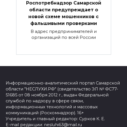
Роспотребнадзор Самарской
области предупреждает о
новой схеме мошенников с
фальшивыми проверками
В адрес предпринимателей и
организаций по всей России
Информационно-аналитический портал Самарской
области "НЕСЛУХИ.РФ" (свидетельство ЭЛ № ФС77-
51685 от 08 ноября 2012 г., выдан Федеральной
службой по надзору в сфере связи,
информационных технологий и массовых
коммуникаций (Роскомнадзор). 16+
Учредитель и главный редактор: Сурков К. Е.
E-mail редакции: nesluhi63@mail.ru