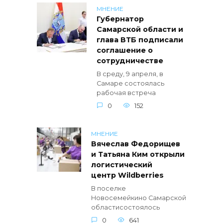
МНЕНИЕ
Губернатор
Самарской области и
глава ВТБ подписали
соглашение о
сотрудничестве
В среду, 9 апреля, в
Самаре состоялась
рабочая встреча
0
152
МНЕНИЕ
Вячеслав Федорищев
и Татьяна Ким открыли
логистический
центр Wildberries
В поселке
Новосемейкино Самарской
областисостоялось
0
641