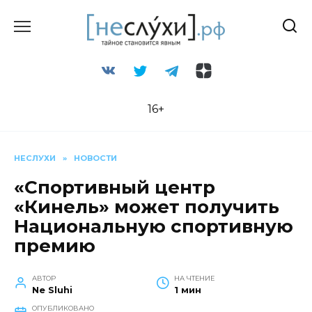
Перейти
к
содержанию
16+
НЕСЛУХИ
»
НОВОСТИ
«Спортивный центр
«Кинель» может получить
Национальную спортивную
премию
АВТОР
НА ЧТЕНИЕ
Ne Sluhi
1 мин
ОПУБЛИКОВАНО